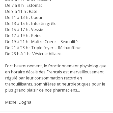
De 7 à 9 h : Estomac
De 9 à 11 h : Rate
De 11 à 13 h : Coeur
De 13 à 15 h : Intestin grêle
De 15 à 17 h : Vessie
De 17 à 19 h : Reins
De 19 à 21 h : Maître Coeur – Sexualité
De 21 à 23 h : Triple foyer – Réchauffeur
De 23 h à 1 h : Vésicule biliaire
Fort heureusement, le fonctionnement physiologique
en horaire décalé des Français est merveilleusement
régulé par leur consommation record en
tranquillisants, somnifères et neuroleptiques pour le
plus grand plaisir de nos pharmaciens…
Michel Dogna