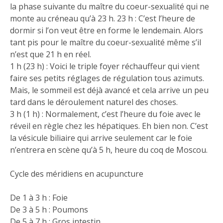
la phase suivante du maître du coeur-sexualité qui ne
monte au créneau qu’à 23 h. 23 h : C’est l’heure de
dormir si l’on veut être en forme le lendemain. Alors
tant pis pour le maître du coeur-sexualité même s’il
n’est que 21 h en réel.
1 h (23 h) : Voici le triple foyer réchauffeur qui vient
faire ses petits réglages de régulation tous azimuts.
Mais, le sommeil est déjà avancé et cela arrive un peu
tard dans le déroulement naturel des choses.
3 h (1 h) : Normalement, c’est l’heure du foie avec le
réveil en règle chez les hépatiques. Eh bien non. C’est
la vésicule biliaire qui arrive seulement car le foie
n’entrera en scène qu’à 5 h, heure du coq de Moscou.
Cycle des méridiens en acupuncture
De 1 à 3 h : Foie
De 3 à 5 h : Poumons
De 5 à 7 h : Gros intestin